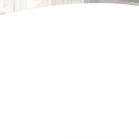
Apartment
++ Schönes Holzf
++ Großer Balkon 
Belegung: 1 - 4 Perso
Grundausstattung:
Gratis 
WLAN
, Flachbildfernseher 
maschine, komfortables Schlafsofa 
Bettwäsche, Gegensprechanlage.