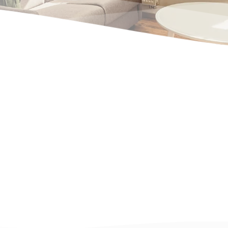
 7 Balkon Deluxe
achwerk
nen
(Satellit), Einbauküche, Kaffeemaschine, Wasserkocher, Toaster,
mit Matratze, Schlafzimmer mit einem King- oder Queen-Size Bett