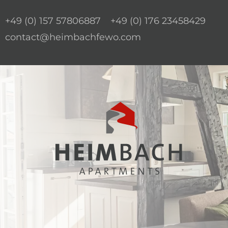
+49 (0) 157 57806887
+49 (0) 176 23458429
contact@heimbachfewo.com