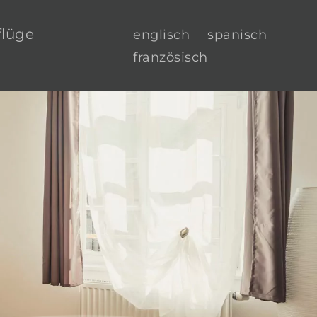
flüge
englisch
spanisch
französisch