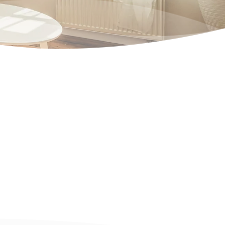
 Badezimmer, Dusche, Wasch-
, allergikerfreundliche 