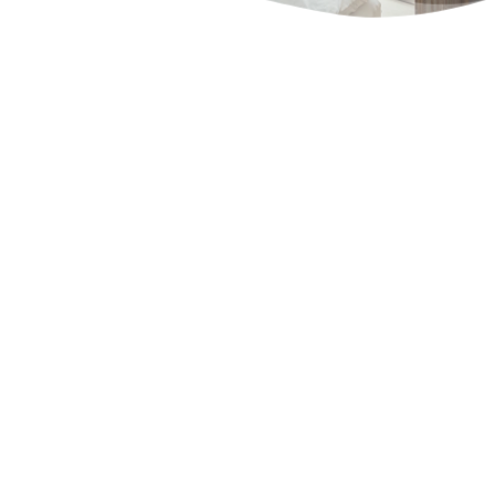
Appartement
10  duplex, 
balcon
++ Appartement 
romantique
Occupation : 1 - 2 personnes
Équipement de base :
WLAN gratuit, TV à écran plat 
(satellite), cuisine intégrée, 
cafetière, bouilloire, grille-pain, 
salle de bains, douche, 