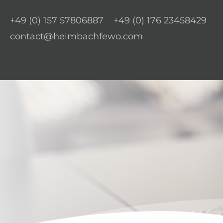
+49 (0) 157 57806887
+49 (0) 176 23458429
contact@heimbachfewo.com