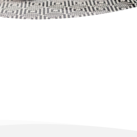
ida
, cuarto de baño, ducha, lavadora, 
a para alérgicos, interfono.