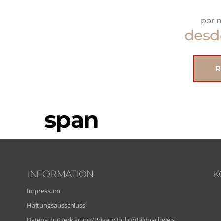
por n
desd
R
span
INFORMATION
K
Impressum
Haftungsausschluss
Datenschutzerklärung/Privacy Policy/Bildnachweis