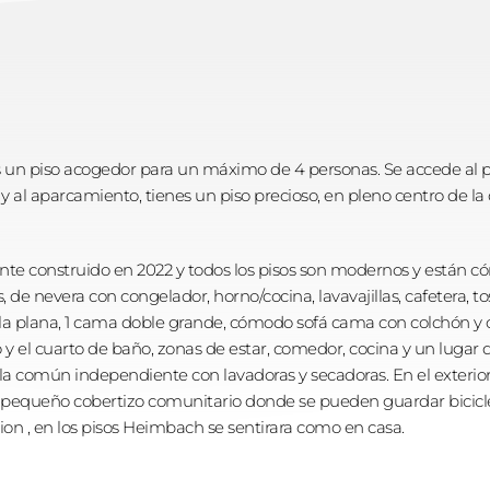
y es un piso acogedor para un máximo de 4 personas. Se accede al p
h" y al aparcamiento, tienes un piso precioso, en pleno centro de 
ente construido en 2022 y todos los pisos son modernos y están
, de nevera con congelador, horno/cocina, lavavajillas, cafetera, to
lla plana, 1 cama doble grande, cómodo sofá cama con colchón y co
y el cuarto de baño, zonas de estar, comedor, cocina y un lugar de 
a común independiente con lavadoras y secadoras. En el exterior 
equeño cobertizo comunitario donde se pueden guardar bicicleta
on , en los pisos Heimbach se sentirara como en casa.