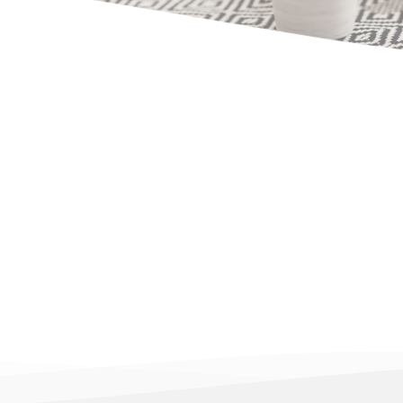
to 14, Balcón
as
icio, 
Plaza de aparcamiento inclu
onas
(satélite), cocina equipada, cafetera, hervidor de agua, tostadora
mitorio con cama de matrimonio o extragrande, ropa de cama apt